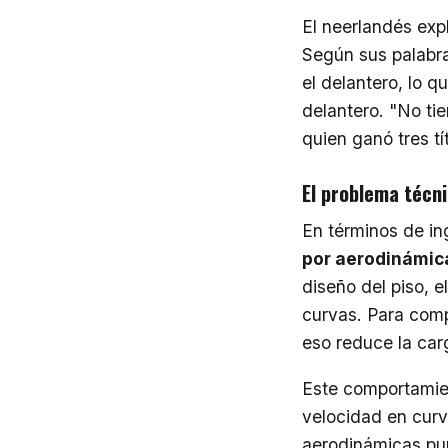
El neerlandés expl
Según sus palabra
el delantero, lo q
delantero. "No tie
quien ganó tres t
El problema técni
En términos de in
por aerodinámic
diseño del piso, e
curvas. Para comp
eso reduce la carg
Este comportamie
velocidad en curv
aerodinámicas pun