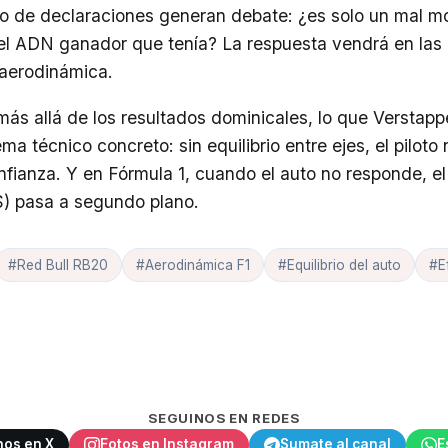
ipo de declaraciones generan debate: ¿es solo un mal 
el ADN ganador que tenía? La respuesta vendrá en las 
 aerodinámica.
 más allá de los resultados dominicales, lo que Verstap
a técnico concreto: sin equilibrio entre ejes, el piloto
fianza. Y en Fórmula 1, cuando el auto no responde, el 
) pasa a segundo plano.
#Red Bull RB20
#Aerodinámica F1
#Equilibrio del auto
#E
SEGUINOS EN REDES
nos en X
Fotos en Instagram
Sumate al canal
E