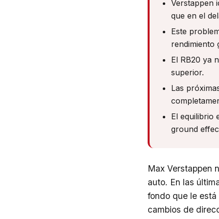
Verstappen i
que en el de
Este problema
rendimiento 
El RB20 ya 
superior.
Las próximas
completamen
El equilibrio
ground effec
Max Verstappen n
auto. En las últi
fondo que le está
cambios de direcc