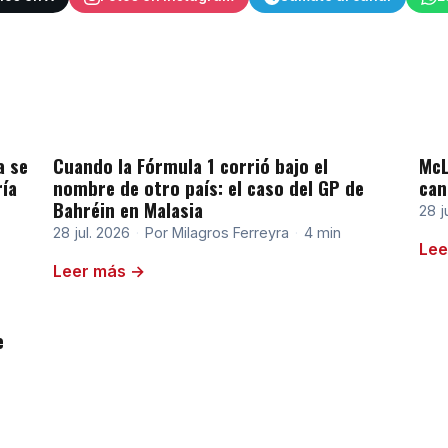
a se
Cuando la Fórmula 1 corrió bajo el
McL
ría
nombre de otro país: el caso del GP de
can
Bahréin en Malasia
28 j
28 jul. 2026
·
Por Milagros Ferreyra
·
4 min
Lee
Leer más →
e