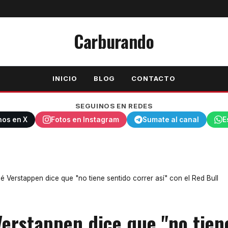
Carburando
INICIO
BLOG
CONTACTO
SEGUINOS EN REDES
nos en X
Fotos en Instagram
Sumate al canal
E
é Verstappen dice que "no tiene sentido correr así" con el Red Bull
Verstappen dice que "no tien