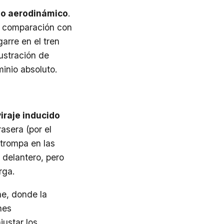
rio aerodinámico
.
n comparación con
garre en el tren
rustración de
inio absoluto.
iraje inducido
asera (por el
 trompa en las
 delantero, pero
rga.
e, donde la
nes
justar los