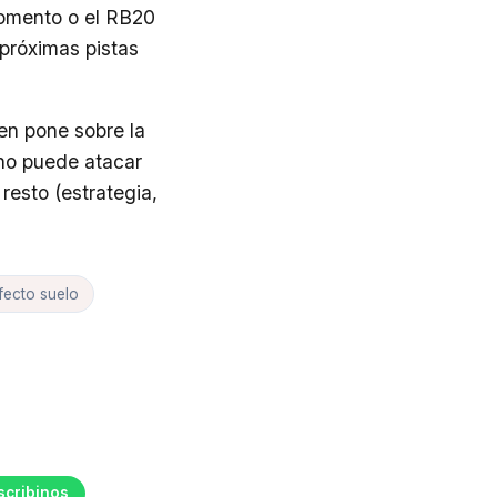
momento o el RB20
próximas pistas
pen pone sobre la
 no puede atacar
resto (estrategia,
fecto suelo
scribinos