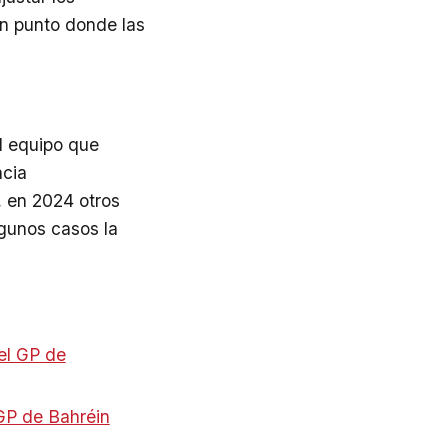
un punto donde las
l equipo que
ncia
 en 2024 otros
lgunos casos la
el GP de
 GP de Bahréin