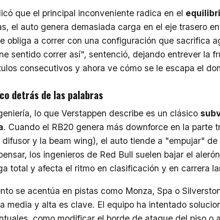
icó que el principal inconveniente radica en el
equilib
s, el auto genera demasiada carga en el eje trasero e
ue obliga a correr con una configuración que sacrifica a
ne sentido correr así", sentenció, dejando entrever la f
ítulos consecutivos y ahora ve cómo se le escapa el dom
co detrás de las palabras
geniería, lo que Verstappen describe es un clásico
subv
a
. Cuando el RB20 genera más downforce en la parte tr
l difusor y la beam wing), el auto tiende a "empujar" de
ensar, los ingenieros de Red Bull suelen bajar el alerón
a total y afecta el ritmo en clasificación y en carrera la
nto se acentúa en pistas como Monza, Spa o Silverston
a media y alta es clave. El equipo ha intentado solucio
tuales, como modificar el borde de ataque del piso o a