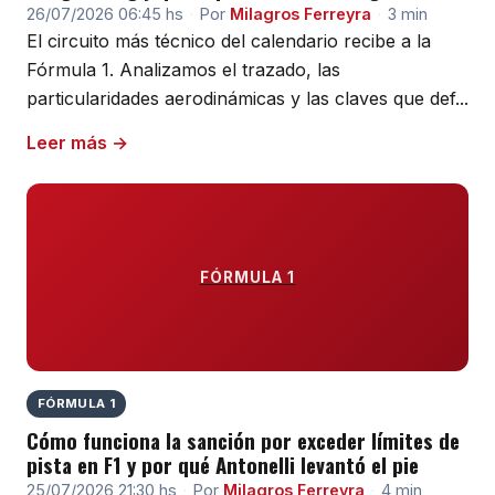
26/07/2026 06:45 hs
·
Por
Milagros Ferreyra
·
3 min
El circuito más técnico del calendario recibe a la
Fórmula 1. Analizamos el trazado, las
particularidades aerodinámicas y las claves que def...
Leer más →
FÓRMULA 1
FÓRMULA 1
Cómo funciona la sanción por exceder límites de
pista en F1 y por qué Antonelli levantó el pie
25/07/2026 21:30 hs
·
Por
Milagros Ferreyra
·
4 min