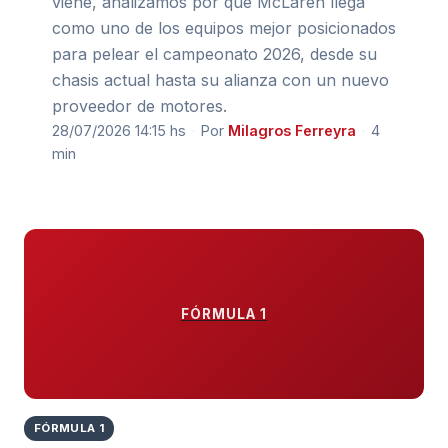
viene, analizamos por qué McLaren llega
como uno de los equipos mejor posicionados
para pelear el campeonato 2026, desde su
chasis actual hasta su alianza con un nuevo
proveedor de motores.
28/07/2026 14:15 hs
·
Por
Milagros Ferreyra
·
4
min
FÓRMULA 1
FÓRMULA 1