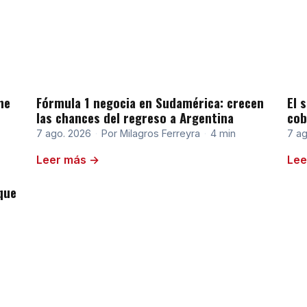
ne
Fórmula 1 negocia en Sudamérica: crecen
El 
las chances del regreso a Argentina
cob
7 ago. 2026
·
Por Milagros Ferreyra
·
4 min
7 a
Leer más →
Lee
que