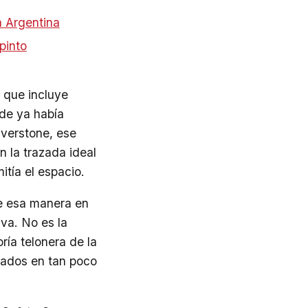
a Argentina
pinto
 que incluye
nde ya había
lverstone, ese
n la trazada ideal
itía el espacio.
de esa manera en
va. No es la
ía telonera de la
erados en tan poco