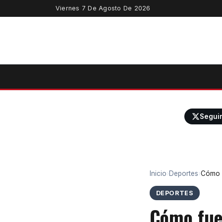
Viernes 7 De Agosto De 2026
Segui
Inicio
›
Deportes
›
Cómo f
DEPORTES
Cómo fue