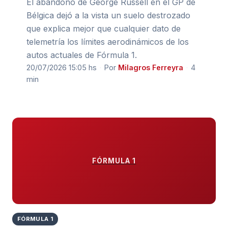
El abandono de George Russell en el GP de
Bélgica dejó a la vista un suelo destrozado
que explica mejor que cualquier dato de
telemetría los límites aerodinámicos de los
autos actuales de Fórmula 1.
20/07/2026 15:05 hs
·
Por
Milagros Ferreyra
·
4
min
FÓRMULA 1
FÓRMULA 1