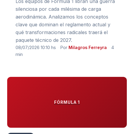
Los equipos de Fórmula 1 libran una guerra
silenciosa por cada milésima de carga
aerodinámica. Analizamos los conceptos
clave que dominan el reglamento actual y
qué transformaciones radicales traerá el
paquete técnico de 2027.
08/07/2026 10:10 hs
·
Por
Milagros Ferreyra
·
4
min
FÓRMULA 1