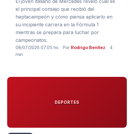
El joven italiano de Mercedes reveló cuál es
el principal consejo que recibió del
heptacampeón y cómo piensa aplicarlo en
su incipiente carrera en la Fórmula 1
mientras se prepara para luchar por
campeonatos.
08/07/2026 07:05 hs
·
Por
Rodrigo Benítez
·
4
min
DEPORTES