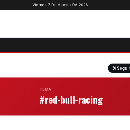
Viernes 7 De Agosto De 2026
Segui
TEMA
#red-bull-racing