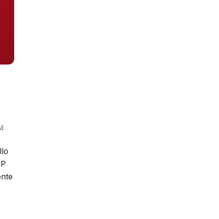
4
llo
GP
ente