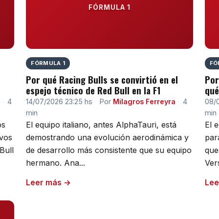
FÓRMULA 1
FÓRMULA 1
FÓ
Por qué Racing Bulls se convirtió en el
Por
espejo técnico de Red Bull en la F1
qué
·
4
14/07/2026 23:25 hs
·
Por
Milagros Ferreyra
·
4
08/
min
min
os
El equipo italiano, antes AlphaTauri, está
El 
ivos
demostrando una evolución aerodinámica y
par
Bull
de desarrollo más consistente que su equipo
que
hermano. Ana...
Ver
Leer más →
Lee